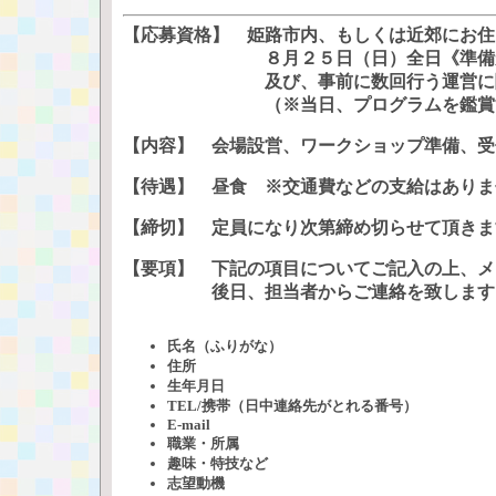
【応募資格】 姫路市内、もしくは近郊にお住
８月２５日（日）全日《準備から撤収まで
及び、事前に数回行う運営に関する
（※当日、プログラムを鑑賞するこ
【内容】 会場設営、ワークショップ準備、受
【待遇】 昼食 ※交通費などの支給はありま
【締切】 定員になり次第締め切らせて頂きま
【要項】 下記の項目についてご記入の上、メ
後日、担当者からご連絡を致します
氏名（ふりがな）
住所
生年月日
TEL/携帯（日中連絡先がとれる番号）
E-mail
職業・所属
趣味・特技など
志望動機