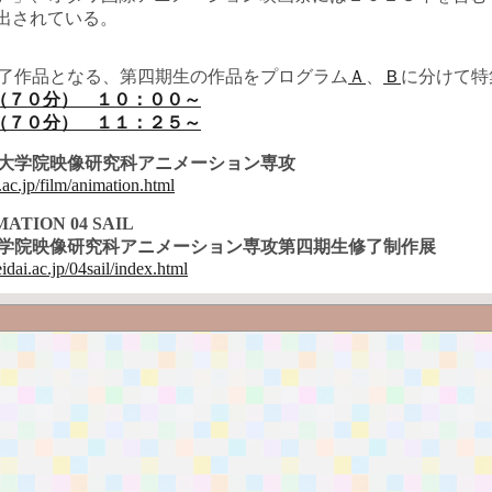
出されている。
了作品となる、第四期生の作品をプログラム
Ａ
、
Ｂ
に分けて特
（７０分） １０：００～
（７０分） １１：２５～
大学院映像研究科アニメーション専攻
ac.jp/film/animation.html
ATION 04 SAIL
学院映像研究科アニメーション専攻第四期生修了制作展
eidai.ac.jp/04sail/index.html