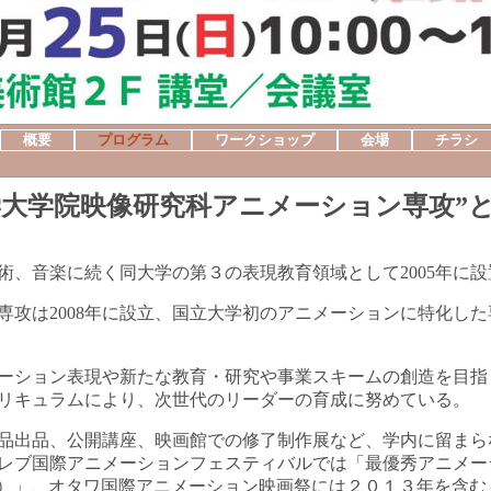
概要
プログラム
ワークショップ
会場
チラシ
学大学院映像研究科アニメーション専攻”
術、音楽に続く同大学の第３の表現教育領域として2005年に設
専攻は2008年に設立、国立大学初のアニメーションに特化し
ーション表現や新たな教育・研究や事業スキームの創造を目指
リキュラムにより、次世代のリーダーの育成に努めている。
品出品、公開講座、映画館での修了制作展など、学内に留まら
グレブ国際アニメーションフェスティバルでは「最優秀アニメーシ
nSchool）」、オタワ国際アニメーション映画祭には２０１３年を含