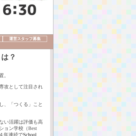
運営スタッフ募集
とは？
置。
た専攻として注目され
し、「つくる」こと
ない活躍は評価も高
ョン学校（Best
む４年連続で
School