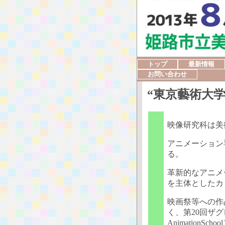
トップ
最新情報
お問い合わせ
“東京藝術大
映像研究科は美
アニメーション
る。
革新的なアニメ
を主体としたカ
映画祭等への作
く、第20回ザ
Animatio