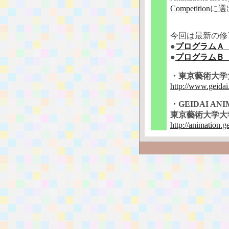
Competition
に選
今回は最新の修
●
プログラムＡ
●
プログラムＢ
・東京藝術大学
http://www.geidai.
・GEIDAI ANIM
東京藝術大学大
http://animation.g