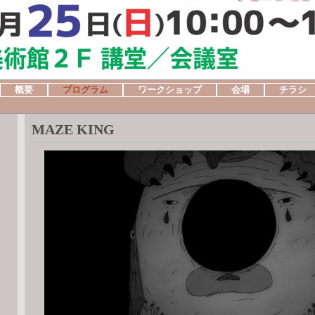
概要
プログラム
ワークショップ
会場
チラシ
MAZE KING