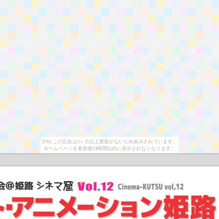
[PR] この広告は3ヶ月以上更新がないため表示されています。
ホームページを更新後24時間以内に表示されなくなります。