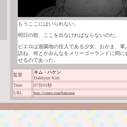
もうここにはいられない。
明日の朝、ここを出なければならないのだ。
ピエロは遊園地の住人である少女、おかま、軍
訪ね、何とかみんなをメリーゴーランドに間に
せるのであった。
キム・ハケン
監督
Hakhyun Kim
Time
07分01秒
URL
http://vimeo.com/hakennn