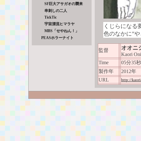
SF巨大アサガオの襲来
串刺しの二人
TickTic
宇宙漂流ヒマラヤ
くじらになる
MBS「せやねん！」
色のなかに”
PEASホラーナイト
オオニ
監督
Kaori Oni
Time
05分35
製作年
2012年
URL
http://kao