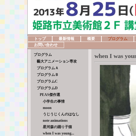
トップ
最新情報
概要
プログラム
お問い合わせ
プログラム
when I was youn
藝大アニメーション専攻
プログラムＡ
プログラムＢ
プログラムC
プログラムD
PEAS傑作選
小学生の事情
moon
うじうじくんのはなし
note animations
星河森の踊り子猫
when I was young...