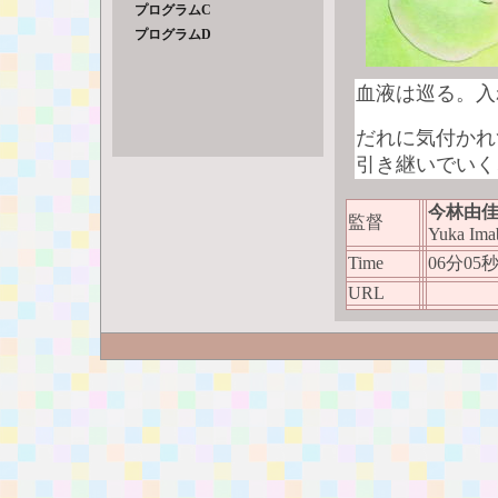
プログラムC
プログラムD
血液は巡る。入
だれに気付かれ
引き継いでいく
今林由
監督
Yuka Ima
Time
06分05
URL