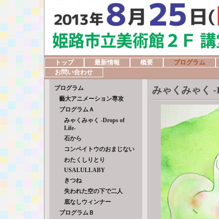
トップ
最新情報
概要
プログラム
お問い合わせ
プログラム
みゃくみゃく -Dro
藝大アニメーション専攻
プログラムＡ
みゃくみゃく -Drops of
Life-
石から
コンペイトウのおまじない
わたくしりとり
USALULLABY
きつね
失われた空の下で二人
底なしウィンナー
プログラムＢ