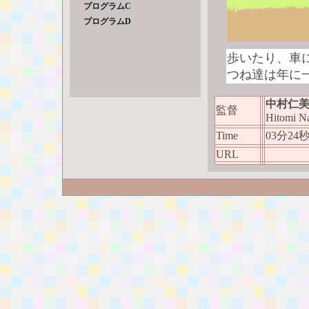
プログラムC
プログラムD
歩いたり、車
つね達は年に
中村仁
監督
Hitomi N
Time
03分24
URL